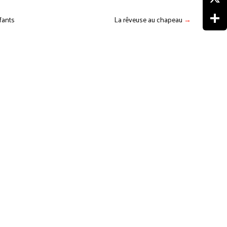
X
fants
La rêveuse au chapeau
→
Partag