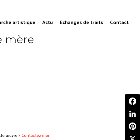
rche artistique
Actu
Echanges de traits
Contact
e mère
Faceb
Linke
tte œuvre ?
Contactez-moi
Pinter